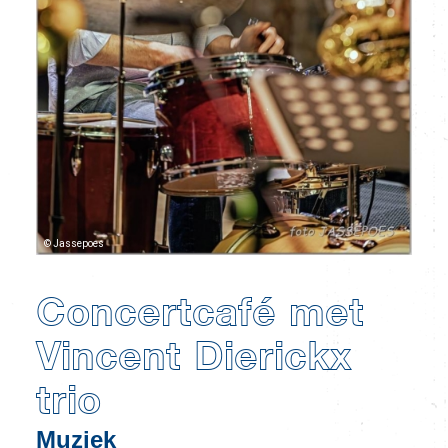
© Jassepoes
Concertcafé met
Vincent Dierickx
trio
Muziek