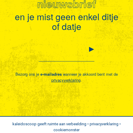
nieuwsbrief
en je mist geen enkel ditje
of datje
Bezorg ons je
e-mailadres
wanneer je akkoord bent met de
privacyverklaring
.
kaleidoscoop geeft ruimte aan verbeelding •
privacyverklaring
•
cookiemonster