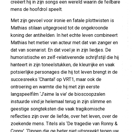
creëert hij in zijn songs een wereld waarin de feilbare
mens de hoofdrol speelt.
Met zijn gevoel voor ironie en fatale plottwisten is
Mathias stilaan uitgegroeid tot de ongekroonde
koning der antihelden. In het echte leven combineert
Mathias het metier van acteur met dat van zanger en
dat van scenarist. En dat voel je in zijn liedjes. De
humoristische en zelf-relativerende schrijfstijl die hij
hanteert in zijn toneelstukken, de kleurrijke en vaak
potsierlijke personages die hij tot leven brengt in de
succesreeks ‘Chantal’ op VRT1, maar ook de
ontroering en warmte die hij met zijn eerste
langspeelfilm ‘J’aime la vie’ de bioscoopzalen
instuurde vind je helemaal terug in zijn slimme en
geestige songteksten die vaak tragikomische
reflecties zijn over de liefde, over het leven, over de
zoekende mens. Titels als ‘De tragedie van Ronny &
Conny’, ‘Dingen die ge beter niet uitspreekt tegen uw