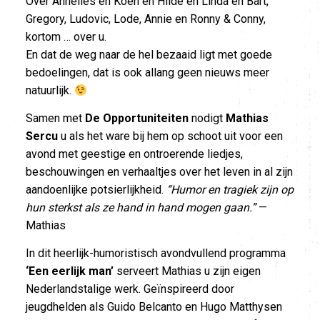
Over Annelies en Koen en Hilde en Linda en Bart,
Gregory, Ludovic, Lode, Annie en Ronny & Conny,
kortom … over u.
En dat de weg naar de hel bezaaid ligt met goede
bedoelingen, dat is ook allang geen nieuws meer
natuurlijk.
Samen met
De Opportuniteiten
nodigt
Mathias
Sercu
u als het ware bij hem op schoot uit voor een
avond met geestige en ontroerende liedjes,
beschouwingen en verhaaltjes over het leven in al zijn
aandoenlijke potsierlijkheid.
“Humor en tragiek zijn op
hun sterkst als ze hand in hand mogen gaan.”
—
Mathias
In dit heerlijk-humoristisch avondvullend programma
‘Een eerlijk man’
serveert Mathias u zijn eigen
Nederlandstalige werk. Geïnspireerd door
jeugdhelden als Guido Belcanto en Hugo Matthysen