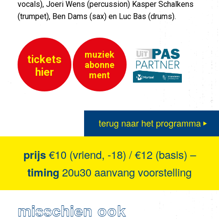
vocals), Joeri Wens (percussion) Kasper Schalkens
(trumpet), Ben Dams (sax) en Luc Bas (drums).
muziek
tickets
abonne
hier
ment
terug naar het programma
prijs
€10 (vriend, -18) / €12 (basis) –
timing
20u30 aanvang voorstelling
misschien ook