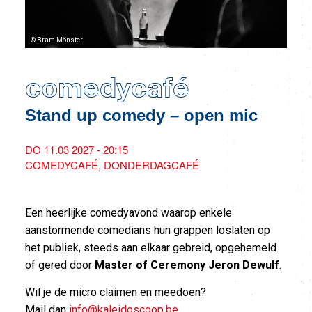
© Bram Mönster
comedycafé
Stand up comedy – open mic
DO 11.03 2027 - 20:15
COMEDYCAFÉ
DONDERDAGCAFÉ
Een heerlijke comedyavond waarop enkele
aanstormende comedians hun grappen loslaten op
het publiek, steeds aan elkaar gebreid, opgehemeld
of gered door
Master of Ceremony Jeron Dewulf
.
Wil je de micro claimen en meedoen?
Mail dan
info@kaleidoscoop.be
.