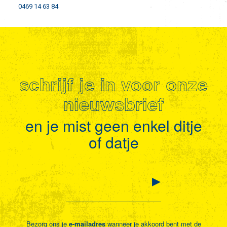
0469 14 63 84
schrijf je in voor onze
nieuwsbrief
en je mist geen enkel ditje
of datje
Bezorg ons je
e-mailadres
wanneer je akkoord bent met de