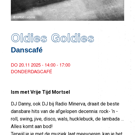
© rattodisabina
Oldies Goldies
Danscafé
DO 20.11 2025 - 14:00 - 17:00
DONDERDAGCAFÉ
Ism met Vrije Tijd Mortsel
DJ Danny, ook DJ bij Radio Minerva, draait de beste
dansbare hits van de afgelopen decennia: rock- ‘n -
roll, swing, jive, disco, wals, hucklebuck, de lambada …
Alles komt aan bod!
Terwijl je je met de muziek laat meevoeren, kan je het