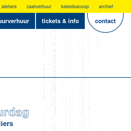
ateliers
zaalverhuur
kaleidoscoop
archief
uurverhuur
tickets & info
contact
urdag
iers