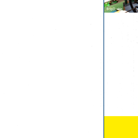
© SpO_oNe