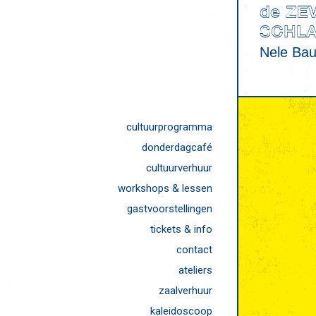
de ZE
SCHL
Nele Ba
cultuurprogramma
donderdagcafé
cultuurverhuur
workshops & lessen
gastvoorstellingen
tickets & info
contact
ateliers
zaalverhuur
kaleidoscoop