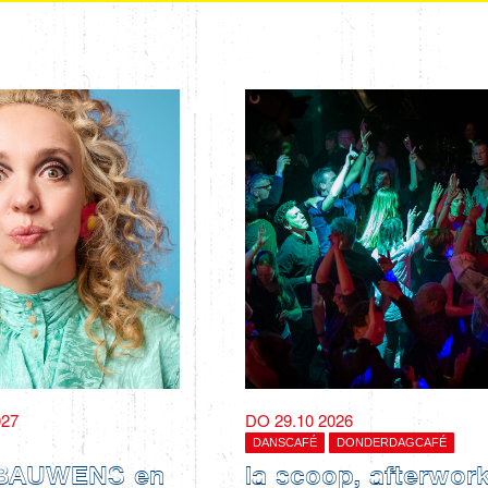
027
DO 29.10 2026
DANSCAFÉ
DONDERDAGCAFÉ
BAUWENS en
la scoop, afterwor