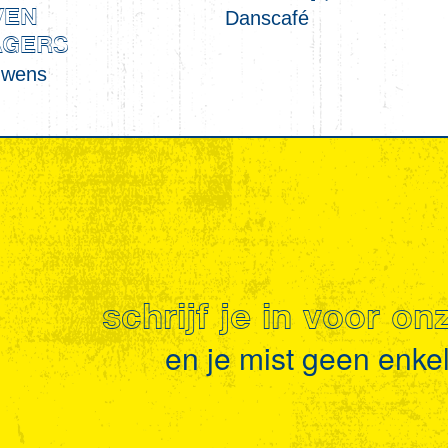
Danscafé
VEN
AGERS
uwens
schrijf je in voor o
en je mist geen enkel 