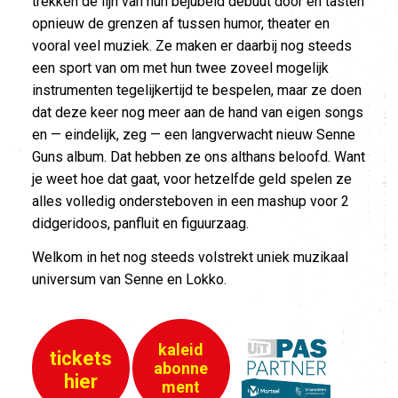
trekken de lijn van hun bejubeld debuut door en tasten
opnieuw de grenzen af tussen humor, theater en
vooral veel muziek. Ze maken er daarbij nog steeds
een sport van om met hun twee zoveel mogelijk
instrumenten tegelijkertijd te bespelen, maar ze doen
dat deze keer nog meer aan de hand van eigen songs
en — eindelijk, zeg — een langverwacht nieuw Senne
Guns album. Dat hebben ze ons althans beloofd. Want
je weet hoe dat gaat, voor hetzelfde geld spelen ze
alles volledig ondersteboven in een mashup voor 2
didgeridoos, panfluit en figuurzaag.
Welkom in het nog steeds volstrekt uniek muzikaal
universum van Senne en Lokko.
kaleid
tickets
abonne
hier
ment