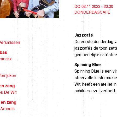
DO 02.11 2023 - 20:30
DONDERDAGCAFÉ
Jazzcafé
De eerste donderdag v
 Versmissen
jazzcafés de toon zette
abas
gemoedelijke cafésfeer
ranckx
Spinning Blue
Spinning Blue is een v
errijcken
sfeervolle luistermuzi
Wit, heeft een atelier i
 en zang
schildersezel vertoeft.
s De Wit
 en zang
Arnouts