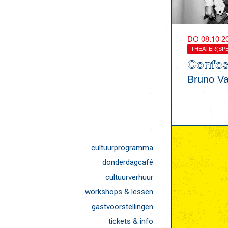
DO 08.10 2
THEATER(SPE
Confess
Bruno V
cultuurprogramma
donderdagcafé
cultuurverhuur
workshops & lessen
gastvoorstellingen
tickets & info