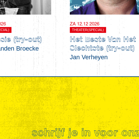
026
ZA 12.12 2026
CIAL)
THEATER(SPECIAL)
ie (try-out)
Het Beste Van Het
anden Broecke
Slechtste (try-out)
Jan Verheyen
schrijf je in voor o