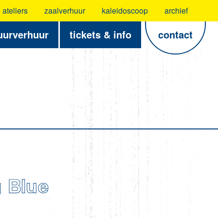
ateliers
zaalverhuur
kaleidoscoop
archief
uurverhuur
tickets & info
contact
 Blue