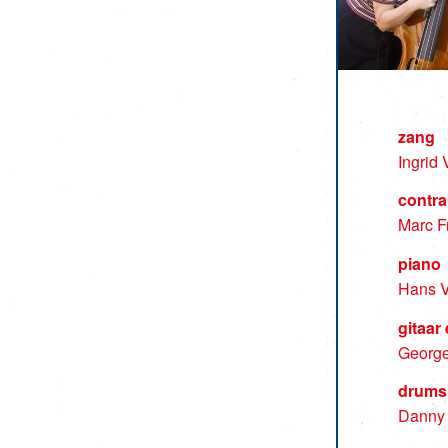
zang
Ingrid
contr
Marc F
piano
Hans V
gitaar
George
drums
Danny 