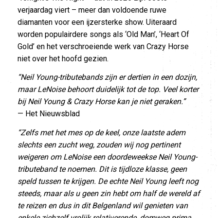
verjaardag viert – meer dan voldoende ruwe
diamanten voor een ijzersterke show. Uiteraard
worden populairdere songs als ‘Old Man’, ‘Heart Of
Gold’ en het verschroeiende werk van Crazy Horse
niet over het hoofd gezien.
“Neil Young-tributebands zijn er dertien in een dozijn,
maar LeNoise behoort duidelijk tot de top. Veel korter
bij Neil Young & Crazy Horse kan je niet geraken.”
— Het Nieuwsblad
“Zelfs met het mes op de keel, onze laatste adem
slechts een zucht weg, zouden wij nog pertinent
weigeren om LeNoise een doordeweekse Neil Young-
tributeband te noemen. Dit is tijdloze klasse, geen
speld tussen te krijgen. De echte Neil Young leeft nog
steeds, maar als u geen zin hebt om half de wereld af
te reizen en dus in dit Belgenland wil genieten van
enkele zichzelf vrolijk relativerende, domweg prima