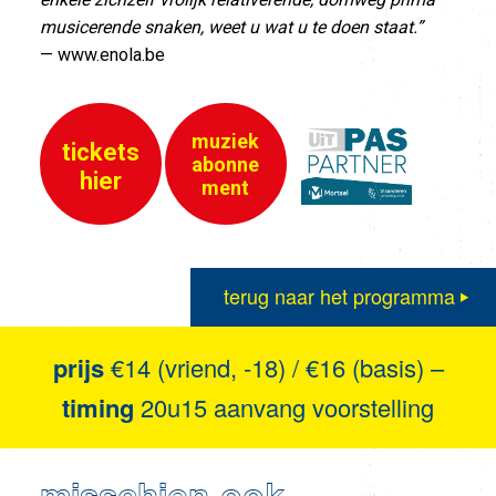
musicerende snaken, weet u wat u te doen staat.”
— www.enola.be
muziek
tickets
abonne
hier
ment
terug naar het programma
prijs
€14 (vriend, -18) / €16 (basis) –
timing
20u15 aanvang voorstelling