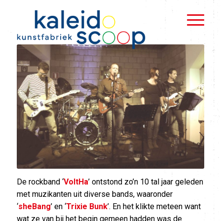
De rockband ‘
VoltHa
’ ontstond zo’n 10 tal jaar geleden
met muzikanten uit diverse bands, waaronder
‘
sheBang
’ en ‘
Trixie Bunk
’. En het klikte meteen want
wat ze van bij het begin gemeen hadden was de