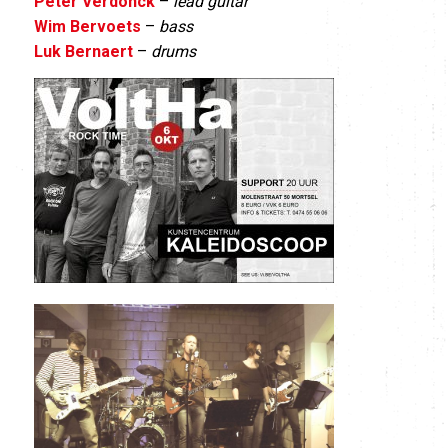
Peter Verdonck
–
lead guitar
Wim Bervoets
–
bass
Luk Bernaert
–
drums