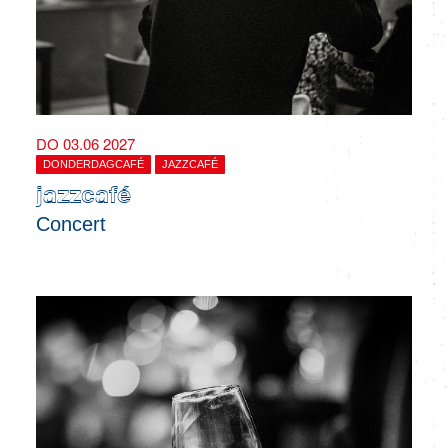
DO 03.06 2027
DONDERDAGCAFÉ
JAZZCAFÉ
jazzcafé
Concert