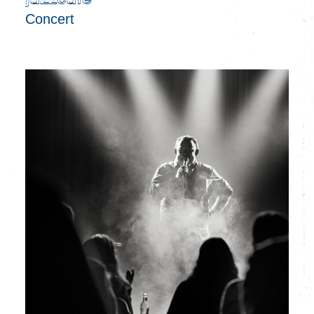
jazzcafé
Concert