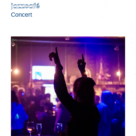
jazzcafé
Concert