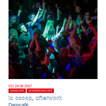
DO 24.06 2027
DANSCAFÉ
DONDERDAGCAFÉ
la scoop, afterwork
Danscafé