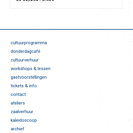
De Gepelde Panda’s
cultuurprogramma
donderdagcafé
cultuurverhuur
workshops & lessen
gastvoorstellingen
tickets & info
contact
ateliers
zaalverhuur
kaleidoscoop
archief