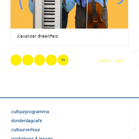
Alexander Greenfield
«
‹
9
10
11
Pagina 11 van 11
cultuurprogramma
donderdagcafé
cultuurverhuur
workshops & lessen