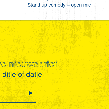
Stand up comedy – open mic
nze nieuwsbrief
ditje of datje