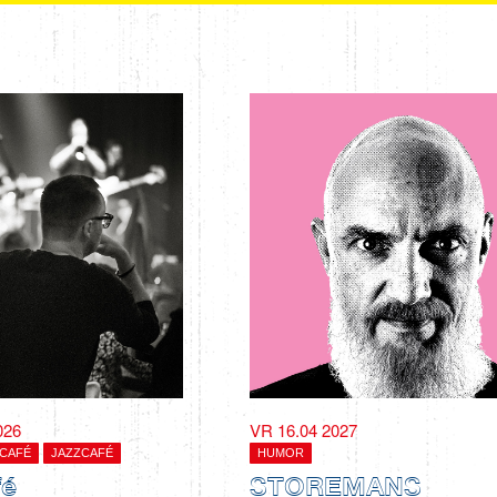
026
VR 16.04 2027
CAFÉ
JAZZCAFÉ
HUMOR
fé
STOREMANS