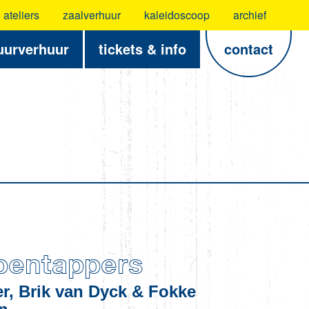
ateliers
zaalverhuur
kaleidoscoop
archief
uurverhuur
tickets & info
contact
entappers
r, Brik van Dyck & Fokke