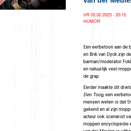
van der Meule
VR 03.02 2023 - 20:15
HUMOR
Een eerbetoon aan de b
en Brik van Dyck zijn 
barman/moderator Fokk
en natuurlijk veel mop
de grap.
Eerder maakte dit driet
Den Toog
, een eerbeto
mensen weten is dat S
gekend en al zijn mopp
acteur ook scenarist va
moppen encyclopedie e