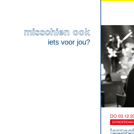
misschien ook
iets voor jou?
DO 03.12 2
DONDERDAG
jazzca