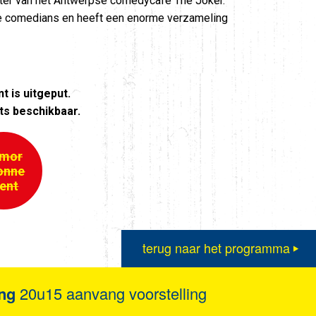
ater van het Antwerpse comedycafé The Joker.
de comedians en heeft een enorme verzameling
 is uitgeput.
ts beschikbaar.
mor
onne
ent
terug naar het programma
ng
20u15 aanvang voorstelling