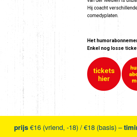
van der Meulen is uitb
Hij coacht verschillen
comedyplaten.
Het humorabonnement
Enkel nog losse ticke
hu
tickets
ab
hier
m
prijs
€16 (vriend, -18) / €18 (basis) –
timi