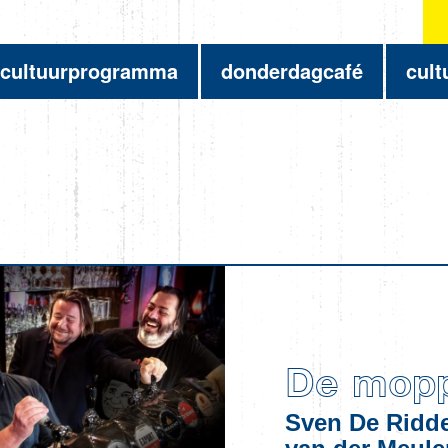
cultuurprogramma
donderdagcafé
cult
De mopp
Sven De Ridde