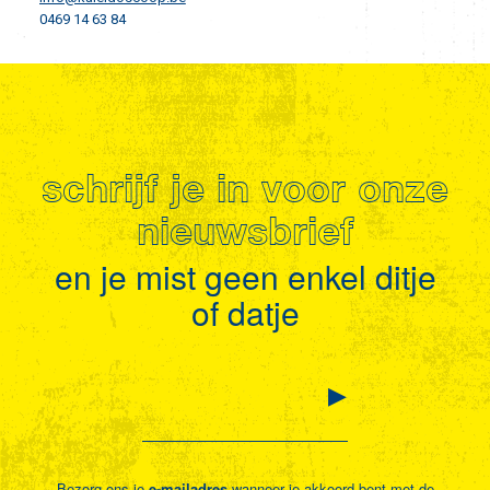
0469 14 63 84
schrijf je in voor onze
nieuwsbrief
en je mist geen enkel ditje
of datje
Bezorg ons je
e-mailadres
wanneer je akkoord bent met de