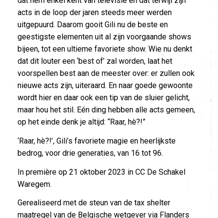
dat hem enkel kent van televisie en dat terwijl zijn
acts in de loop der jaren steeds meer werden
uitgepuurd. Daarom gooit Gili nu de beste en
geestigste elementen uit al zijn voorgaande shows
bijeen, tot een ultieme favoriete show. Wie nu denkt
dat dit louter een ‘best of’ zal worden, laat het
voorspellen best aan de meester over: er zullen ook
nieuwe acts zijn, uiteraard. En naar goede gewoonte
wordt hier en daar ook een tip van de sluier gelicht,
maar hou het stil. Eén ding hebben alle acts gemeen,
op het einde denk je altijd: “Raar, hè?!”
‘Raar, hè?!’, Gili’s favoriete magie en heerlijkste
bedrog, voor drie generaties, van 16 tot 96.
In première op 21 oktober 2023 in CC De Schakel
Waregem.
Gerealiseerd met de steun van de tax shelter
maatregel van de Belgische wetgever via Flanders