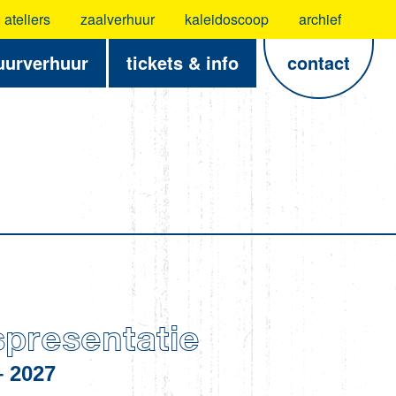
ateliers
zaalverhuur
kaleidoscoop
archief
uurverhuur
tickets & info
contact
spresentatie
– 2027