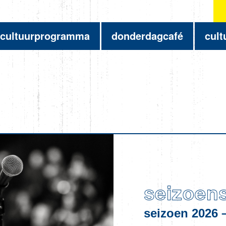
cultuurprogramma
donderdagcafé
cult
seizoen
seizoen 2026 