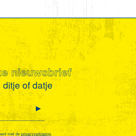
nze nieuwsbrief
ditje of datje
bent met de
privacyverklaring
.