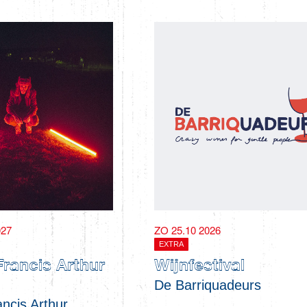
027
ZO 25.10 2026
EXTRA
Francis Arthur
Wijnfestival
De Barriquadeurs
ancis Arthur