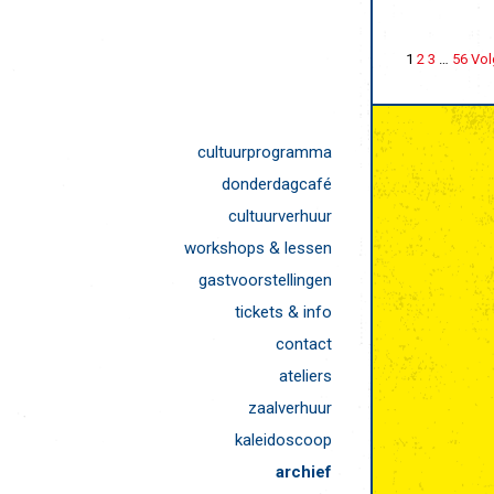
1
2
3
…
56
Vol
cultuurprogramma
donderdagcafé
cultuurverhuur
workshops & lessen
gastvoorstellingen
tickets & info
contact
ateliers
zaalverhuur
kaleidoscoop
archief