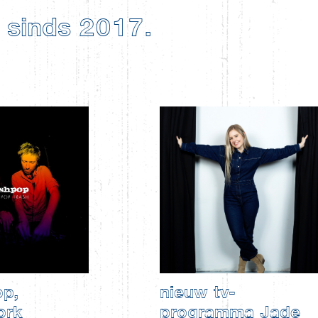
sinds 2017.
op,
nieuw tv-
ork
programma Jade