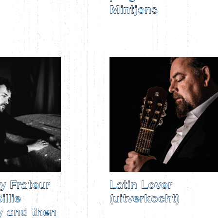
Mintjens
y Frateur
Latin Lover
illie
(uitverkocht)
y and then