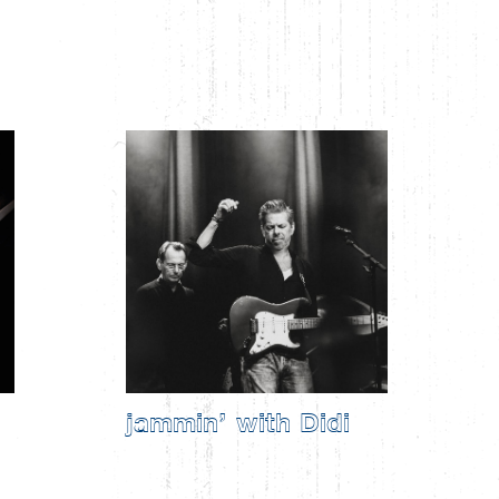
jammin’ with Didi