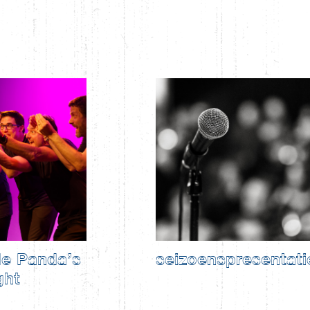
e Panda’s
seizoenspresentati
ght