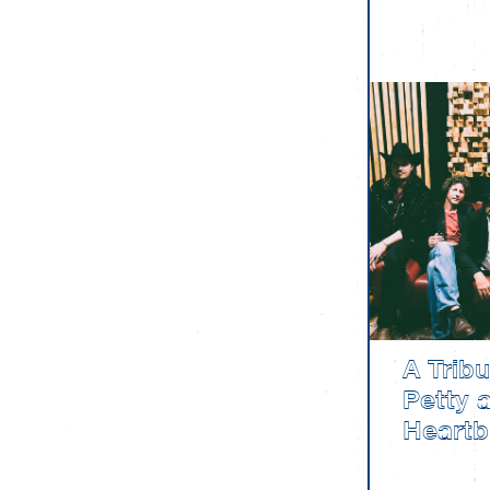
A Trib
Petty 
Heartb