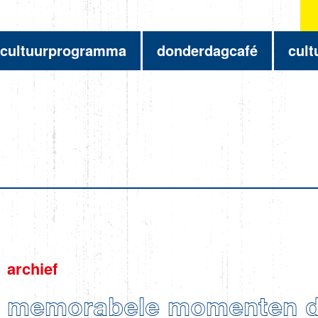
cultuurprogramma
donderdagcafé
cult
archief
memorabele momenten di