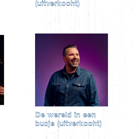
(uitverkocht)
De wereld in een
busje (uitverkocht)