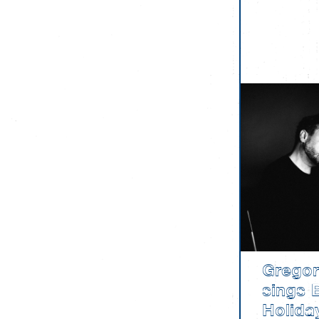
Gregor
sings B
Holida