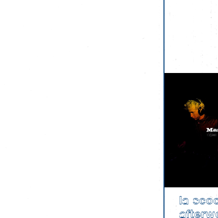
la sco
afterw