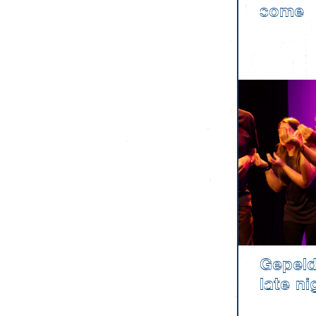
some
Gepeld
late ni