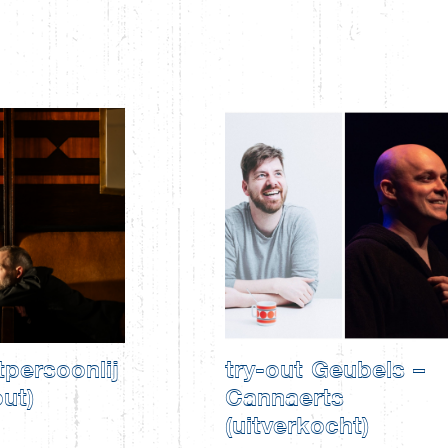
persoonlij
try-out Geubels –
out)
Cannaerts
(uitverkocht)