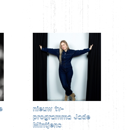
e
nieuw tv-
programma Jade
Mintjens