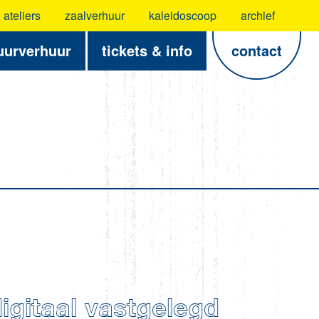
ateliers
zaalverhuur
kaleidoscoop
archief
uurverhuur
tickets & info
contact
gitaal vastgelegd